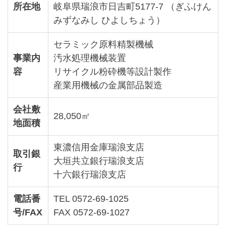
所在地
岐阜県瑞浪市日吉町5177-7 （ぎふけん
みずなみし ひよしちょう）
セラミック原料精製機械
事業内
汚水処理機械装置
容
リサイクル粉砕機等設計製作
産業用機械の金属部品製造
会社敷
28,050㎡
地面積
東濃信用金庫瑞浪支店
取引銀
大垣共立銀行瑞浪支店
行
十六銀行瑞浪支店
電話番
TEL 0572-69-1025
号/FAX
FAX 0572-69-1027